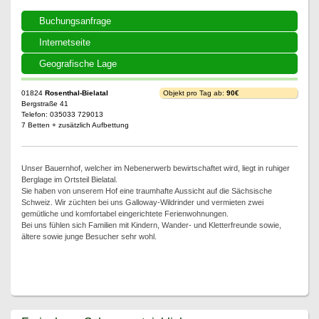
Buchungsanfrage
Internetseite
Geografische Lage
01824
Rosenthal-Bielatal
Objekt pro Tag ab:
90€
Bergstraße 41
Telefon: 035033 729013
7 Betten + zusätzlich Aufbettung
Unser Bauernhof, welcher im Nebenerwerb bewirtschaftet wird, liegt in ruhiger
Berglage im Ortsteil Bielatal.
Sie haben von unserem Hof eine traumhafte Aussicht auf die Sächsische
Schweiz. Wir züchten bei uns Galloway-Wildrinder und vermieten zwei
gemütliche und komfortabel eingerichtete Ferienwohnungen.
Bei uns fühlen sich Familien mit Kindern, Wander- und Kletterfreunde sowie,
ältere sowie junge Besucher sehr wohl.