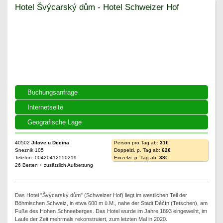
Hotel Švýcarský dům - Hotel Schweizer Hof
Hotel Švýcarský dům - Hotel Schweizer Hof
Buchungsanfrage
Internetseite
Geografische Lage
40502
Jilove u Decina
Person pro Tag ab:
31€
Sneznik 105
Doppelzi. p. Tag ab:
62€
Telefon: 00420412550219
Einzelzi. p. Tag ab:
38€
26 Betten + zusätzlich Aufbettung
Das Hotel "Švýcarský dům" (Schweizer Hof) liegt im westlichen Teil der
Böhmischen Schweiz, in etwa 600 m ü.M., nahe der Stadt Děčín (Tetschen), am
Fuße des Hohen Schneeberges. Das Hotel wurde im Jahre 1893 eingeweiht, im
Laufe der Zeit mehrmals rekonstruiert, zum letzten Mal in 2020.