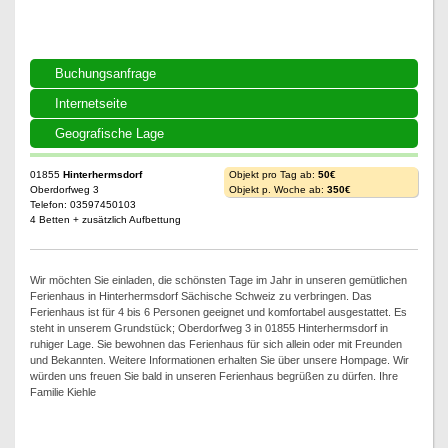
Buchungsanfrage
Internetseite
Geografische Lage
01855
Hinterhermsdorf
Objekt pro Tag ab:
50€
Oberdorfweg 3
Objekt p. Woche ab:
350€
Telefon: 03597450103
4 Betten + zusätzlich Aufbettung
Wir möchten Sie einladen, die schönsten Tage im Jahr in unseren gemütlichen
Ferienhaus in Hinterhermsdorf Sächische Schweiz zu verbringen. Das
Ferienhaus ist für 4 bis 6 Personen geeignet und komfortabel ausgestattet. Es
steht in unserem Grundstück; Oberdorfweg 3 in 01855 Hinterhermsdorf in
ruhiger Lage. Sie bewohnen das Ferienhaus für sich allein oder mit Freunden
und Bekannten. Weitere Informationen erhalten Sie über unsere Hompage. Wir
würden uns freuen Sie bald in unseren Ferienhaus begrüßen zu dürfen. Ihre
Familie Kiehle