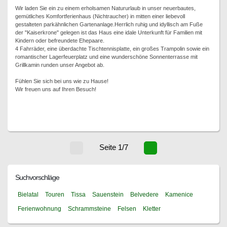
Wir laden Sie ein zu einem erholsamen Natururlaub in unser neuerbautes,
gemütliches Komfortferienhaus (Nichtraucher) in mitten einer liebevoll
gestalteten parkähnlichen Gartenanlage.Herrlich ruhig und idyllisch am Fuße
der "Kaiserkrone" gelegen ist das Haus eine idale Unterkunft für Familien mit
Kindern oder befreundete Ehepaare.
4 Fahrräder, eine überdachte Tischtennisplatte, ein großes Trampolin sowie ein
romantischer Lagerfeuerplatz und eine wunderschöne Sonnenterrasse mit
Grillkamin runden unser Angebot ab.
Fühlen Sie sich bei uns wie zu Hause!
Wir freuen uns auf Ihren Besuch!
Seite 1/7
Suchvorschläge
Bielatal
Touren
Tissa
Sauenstein
Belvedere
Kamenice
Ferienwohnung
Schrammsteine
Felsen
Kletter