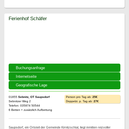
Ferienhof Schäfer
Ferienhof Schäfer
Buchungsanfrage
Internetseite
Geografische Lage
01855
Sebnitz, OT Saupsdorf
Person pro Tag ab:
25€
Sebnitzer Weg 2
Doppelzi. p. Tag ab:
27€
Telefon: 035974 50544
6 Betten + zusätzlich Aufbettung
Saupsdorf, ein Ortsteil der Gemeinde Kirnitzschtal, liegt inmitten reizvoller