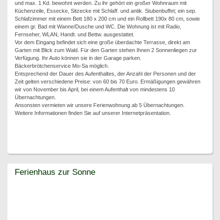
und max. 1 Kd. bewohnt werden. Zu ihr gehört ein großer Wohnraum mit
Küchenzeile, Essecke, Sitzecke mit Schlaff. und antik. Stubenbuffet; ein sep.
Schlafzimmer mit einem Bett 180 x 200 cm und ein Rollbett 190x 80 cm, sowie
einem gr. Bad mit Wanne/Dusche und WC. Die Wohnung ist mit Radio,
Fernseher, WLAN, Handt. und Bettw. ausgestattet.
Vor dem Eingang befindet sich eine große überdachte Terrasse, direkt am
Garten mit Blick zum Wald. Für den Garten stehen Ihnen 2 Sonnenliegen zur
Verfügung. Ihr Auto können sie in der Garage parken.
Bäckerbrötchenservice Mo-Sa möglich.
Entsprechend der Dauer des Aufenthaltes, der Anzahl der Personen und der
Zeit gelten verschiedene Preise: von 60 bis 70 Euro. Ermäßigungen gewähren
wir von November bis April, bei einem Aufenthalt von mindestens 10
Übernachtungen.
Ansonsten vermieten wir unsere Ferienwohnung ab 5 Übernachtungen.
Weitere Informationen finden Sie auf unserer Internetpräsentation.
Ferienhaus zur Sonne
Ferienhaus zur Sonne