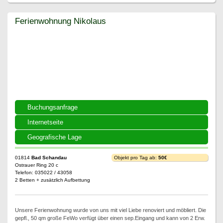
Ferienwohnung Nikolaus
Ferienwohnung Nikolaus
Buchungsanfrage
Internetseite
Geografische Lage
01814
Bad Schandau
Objekt pro Tag ab:
50€
Ostrauer Ring 20 c
Telefon: 035022 / 43058
2 Betten + zusätzlich Aufbettung
Unsere Ferienwohnung wurde von uns mit viel Liebe renoviert und möbliert. Die
gepfl., 50 qm große FeWo verfügt über einen sep.Eingang und kann von 2 Erw.