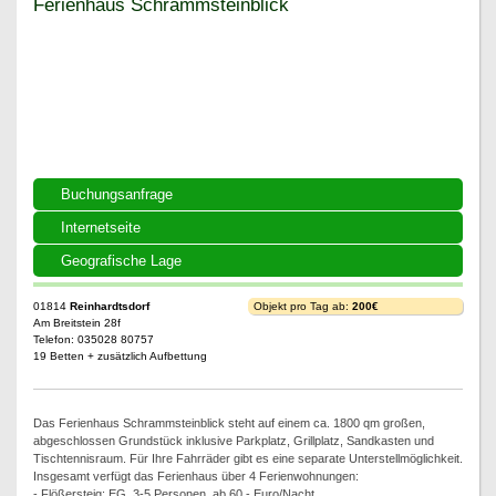
Ferienhaus Schrammsteinblick
Ferienhaus Schrammsteinblick
Buchungsanfrage
Internetseite
Geografische Lage
01814
Reinhardtsdorf
Objekt pro Tag ab:
200€
Am Breitstein 28f
Telefon: 035028 80757
19 Betten + zusätzlich Aufbettung
Das Ferienhaus Schrammsteinblick steht auf einem ca. 1800 qm großen,
abgeschlossen Grundstück inklusive Parkplatz, Grillplatz, Sandkasten und
Tischtennisraum. Für Ihre Fahrräder gibt es eine separate Unterstellmöglichkeit.
Insgesamt verfügt das Ferienhaus über 4 Ferienwohnungen:
- Flößersteig: EG, 3-5 Personen, ab 60,- Euro/Nacht