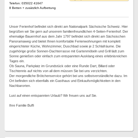
Telefon: 035022 41647
8 Betten + zusätzlich Aufbettung
Unser Ferienhof befindet sich direkt am Nationalpark Sächsische Schweiz. Hier
begrüßen wir Sie gern auf unserem familienfreundlichen 4-Seiten-Ferienhof. Der
ehemalige Bauernhof aus dem Jahr 1797 befindet sich direkt am Sächsischen
Panoramaweg und bietet Ihnen komfortable Ferienwohnungen mit komplett
eingerichteter Küche, Wohnzimmer, Duschbad sowie je 2 Schlafräume. Die
zugehörige große Sonnen-Dachterrasse mit Gartenmöbeln und Grill lädt zum
Sonne genießen oder einfach zum entspannten Ausklang eines erlebnisreichen
Tages ein.
Ob Sauna, Parkplatz im Grundstück oder eine Runde Dart, Billard oder
Tischtennis auf nichts von all dem müssen Sie bei uns verzichten.
Der morgendliche Brötchenservice gehört bei uns selbstverständliche dazu. Im
Ort befinden sich ebenfalls ein Gasthaus und Einkaufsmöglichkeiten in den
Nachbarorten.
Lust auf einen entspannten Urlaub? Wir freuen uns auf Sie.
Ihre Familie Buffi