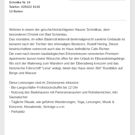
Schmilka Nr. 24
Telefon: 035022 9130
13 Betten
Wohnen in einem der geschichtsträchtigsten Häuser Schmilkas, dem
besonderen Ortsteil von Bad Schandau.
Das mondäne, im edlen Bäderstil liebevoll denkmalgerecht sanierte Gebäude ist
benannt nach der Tochter des ehemaligen Besitzers, Rudolf Hering. Dieser
bewirtschaftete seinerzeit auch das im Haus befindliche Cafe Richter.
Die zwei nach besten baubiologischen Erkenntnissen renovierten Premium-
Apartments lassen keine Wünsche offen für den Urlaub im Elbsandsteingebirge.
Wo sich der Malerweg zum Wandern und der Elberadweg kreuzen und das
historische Fährschiff "Lena" anlegt, bietet das Haus einen 360° Rundblick auf
Berge und Wasser.
Diese Leistungen sind im Zimmerpreis inklusive:
- Bio-Langschläfer-Frühstücksbuffet bis 12 Uhr
- Nutzung des Badehauses mit Panoramasaunen und Ruhebereichen, inkl.
Saunatücher
- Tägliche Rituale, wie geführte Wanderungen, Yoga, Lesungen, Musik &
Konzerte, Kinoabende, Vorträge u.v.m.
- Parkplatz