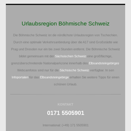
Urlaubsregion Böhmische Schweiz
Die Böhmische Schweiz ist die nördlichste Urlaubsregion von Tschechien.
Durch eine optimale Verkehrsanbindung über die A17 sind Großstädte wie
Prag und Dresden nur ein bis zwei Stunden entfernt. Die Böhmische Schweiz
bildet gemeinsam mit der
Sächsischen Schweiz
eine großflächige,
grenzüberschreitende Nationalparkzone innerhalb des
Elbsandsteingebirges
.
Webcamfotos sind nur für die
Sächsische Schweiz
verfügbar. In sen
Infoportalen
für das
Elbsandsteingebirge
erhalten Sie weitere Tipps für einen
schönen Urlaub.
KONTAKT
0171 5505901
International: (+49) 171 5505901