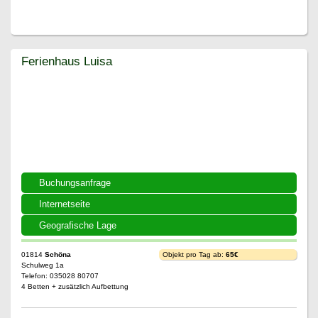
Ferienhaus Luisa
Ferienhaus Luisa
Buchungsanfrage
Internetseite
Geografische Lage
01814
Schöna
Objekt pro Tag ab:
65€
Schulweg 1a
Telefon: 035028 80707
4 Betten + zusätzlich Aufbettung