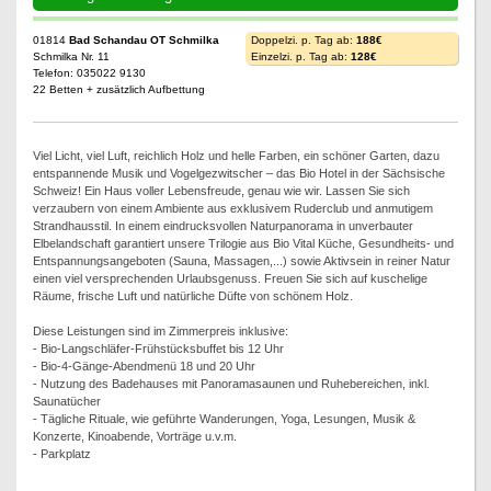
01814
Bad Schandau OT Schmilka
Doppelzi. p. Tag ab:
188€
Schmilka Nr. 11
Einzelzi. p. Tag ab:
128€
Telefon: 035022 9130
22 Betten + zusätzlich Aufbettung
Viel Licht, viel Luft, reichlich Holz und helle Farben, ein schöner Garten, dazu
entspannende Musik und Vogelgezwitscher – das Bio Hotel in der Sächsische
Schweiz! Ein Haus voller Lebensfreude, genau wie wir. Lassen Sie sich
verzaubern von einem Ambiente aus exklusivem Ruderclub und anmutigem
Strandhausstil. In einem eindrucksvollen Naturpanorama in unverbauter
Elbelandschaft garantiert unsere Trilogie aus Bio Vital Küche, Gesundheits- und
Entspannungsangeboten (Sauna, Massagen,...) sowie Aktivsein in reiner Natur
einen viel versprechenden Urlaubsgenuss. Freuen Sie sich auf kuschelige
Räume, frische Luft und natürliche Düfte von schönem Holz.
Diese Leistungen sind im Zimmerpreis inklusive:
- Bio-Langschläfer-Frühstücksbuffet bis 12 Uhr
- Bio-4-Gänge-Abendmenü 18 und 20 Uhr
- Nutzung des Badehauses mit Panoramasaunen und Ruhebereichen, inkl.
Saunatücher
- Tägliche Rituale, wie geführte Wanderungen, Yoga, Lesungen, Musik &
Konzerte, Kinoabende, Vorträge u.v.m.
- Parkplatz