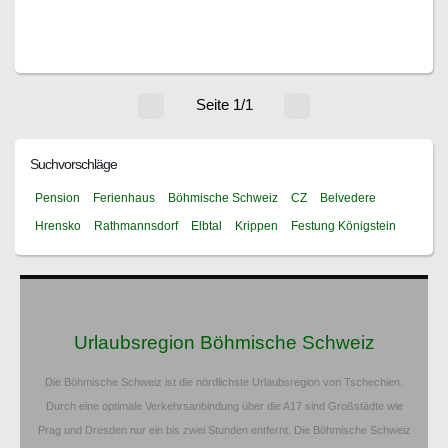
Seite 1/1
Suchvorschläge
Pension
Ferienhaus
Böhmische Schweiz
CZ
Belvedere
Hrensko
Rathmannsdorf
Elbtal
Krippen
Festung Königstein
Urlaubsregion Böhmische Schweiz
Die Böhmische Schweiz ist die nördlichste Urlaubsregion von Tschechien.
Durch eine optimale Verkehrsanbindung über die A17 sind Großstädte wie
Prag und Dresden nur ein bis zwei Stunden entfernt. Die Böhmische Schweiz