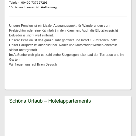
Telefon: 00420 737657293
15 Betten + zusätzlich Aufbettung
Unsere Pension ist ein idealer Ausgangspunkt für Wanderungen zum
Prebischtor oder eine Kahnfahrt in den Klammen. Auch die
Elbtalaussicht
Belveder ist nicht weit einfernt.
Unsere Pension ist das ganze Jahr geöffnet und bietet 15 Personen Platz.
Unser Parkplatz ist abschließbar. Räder und Motorräder werden ebenfalls
sicher untergestellt.
Im Außenbereich gibt es zahlreiche Sitzgelegenheiten auf der Terrasse und im
Garten.
Wir freuen uns auf Ihren Besuch !
Schöna Urlaub – Hotelappartements
Schöna Urlaub – Hotelappartements