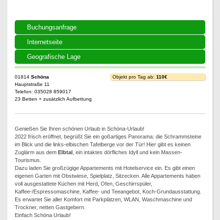
Buchungsanfrage
Internetseite
Geografische Lage
01814
Schöna
Objekt pro Tag ab:
110€
Hauptstraße 11
Telefon: 035028 859017
23 Betten + zusätzlich Aufbettung
Genießen Sie Ihren schönen Urlaub in Schöna-Urlaub!
2022 frisch eröffnet, begrüßt Sie ein goßartiges Panorama: die Schrammsteine
im Blick und die links-elbischen Tafelberge vor der Tür! Hier gibt es keinen
Zuglärm aus dem
Elbtal
, ein intaktes dörfliches Idyll und kein Massen-
Tourismus.
Dazu laden Sie großzügige Appartements mit Hotelservice ein. Es gibt einen
eigenen Garten mit Obstwiese, Spielplatz, Sitzecken. Alle Appartements haben
voll ausgestattete Küchen mit Herd, Ofen, Geschirrspüler,
Kaffee-/Espressomaschine, Kaffee- und Teeangebot, Koch-Grundausstattung.
Es erwartet Sie aller Komfort mit Parkplätzen, WLAN, Waschmaschine und
Trockner, netten Gastgebern.
Einfach Schöna Urlaub!