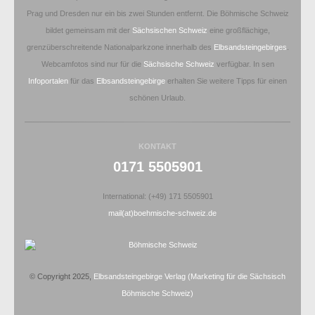
Prag und Dresden nur ein bis zwei Stunden entfernt. Die Böhmische Schweiz
bildet gemeinsam mit der
Sächsischen Schweiz
eine großflächige,
grenzüberschreitende Nationalparkzone innerhalb des
Elbsandsteingebirges
.
Webcamfotos sind nur für die
Sächsische Schweiz
verfügbar. In sen
Infoportalen
für das
Elbsandsteingebirge
erhalten Sie weitere Tipps für einen
schönen Urlaub.
KONTAKT
0171 5505901
International: (+49) 171 5505901
mail(at)boehmische-schweiz.de
© Copyright 2025,
Elbsandsteingebirge Verlag
(Marketing für die Sächsisch
Böhmische Schweiz)