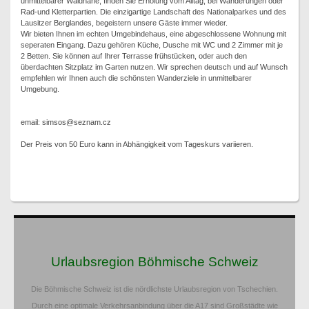
unmittelbarer Waldnähe, finden Sie Erholung vom Alltag, bei Wanderungen oder
Rad-und Kletterpartien. Die einzigartige Landschaft des Nationalparkes und des
Lausitzer Berglandes, begeistern unsere Gäste immer wieder.
Wir bieten Ihnen im echten Umgebindehaus, eine abgeschlossene Wohnung mit
seperaten Eingang. Dazu gehören Küche, Dusche mit WC und 2 Zimmer mit je
2 Betten. Sie können auf Ihrer Terrasse frühstücken, oder auch den
überdachten Sitzplatz im Garten nutzen. Wir sprechen deutsch und auf Wunsch
empfehlen wir Ihnen auch die schönsten Wanderziele in unmittelbarer
Umgebung.
email: simsos@seznam.cz
Der Preis von 50 Euro kann in Abhängigkeit vom Tageskurs variieren.
Urlaubsregion Böhmische Schweiz
Die Böhmische Schweiz ist die nördlichste Urlaubsregion von Tschechien.
Durch eine optimale Verkehrsanbindung über die A17 sind Großstädte wie