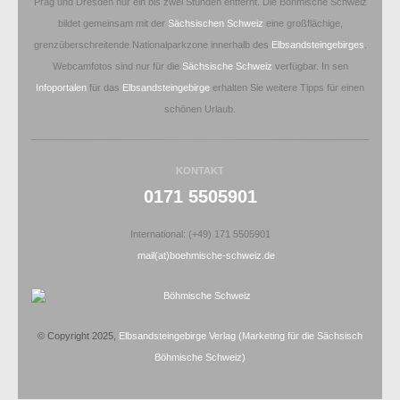
Prag und Dresden nur ein bis zwei Stunden entfernt. Die Böhmische Schweiz
bildet gemeinsam mit der
Sächsischen Schweiz
eine großflächige,
grenzüberschreitende Nationalparkzone innerhalb des
Elbsandsteingebirges
.
Webcamfotos sind nur für die
Sächsische Schweiz
verfügbar. In sen
Infoportalen
für das
Elbsandsteingebirge
erhalten Sie weitere Tipps für einen
schönen Urlaub.
KONTAKT
0171 5505901
International: (+49) 171 5505901
mail(at)boehmische-schweiz.de
© Copyright 2025,
Elbsandsteingebirge Verlag
(Marketing für die Sächsisch
Böhmische Schweiz)