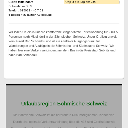
01855
Mittelndorf
Objekt pro Tag ab:
35€
Schandauer Str.3
Telefon: 035022 - 40 7 63
5 Betten + zusätzlich Aufbettung
Wir laden Sie ein in unsere komfortabel eingerichtete Ferienwohnung für 2 bis 5
Personen nach Mittelndorf in der Sächsischen Schweiz. Unser Ort liegt unweit
vom Kurort Bad Schandau und ist ein zentraler Ausgangspunkt für
Wanderungen und Ausflüge in die Böhmische- und Sächsische Schweiz. Wir
haben hier eine Verkehrsanbindung mit dem Bus in die Kreisstadt Sebnitz und
nach Bad Schandau.
Urlaubsregion Böhmische Schweiz
Die Böhmische Schweiz ist die nördlichste Urlaubsregion von Tschechien.
Durch eine optimale Verkehrsanbindung über die A17 sind Großstädte wie