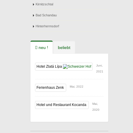
Kirnitzschtal
Bad Schandau
Hinterhermsdorf
neu !
beliebt
Juni,
Hotel Zlatá Lípa
2021
Mai, 2022
Ferienhaus Zenk
Mai,
Hotel und Restaurant Kocanda
2020