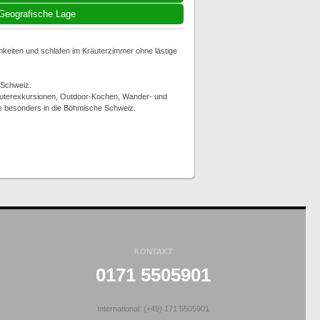
Geografische Lage
chkeiten und schlafen im Kräuterzimmer ohne lästige
 Schweiz.
äuterexkursionen, Outdoor-Kochen, Wander- und
e besonders in die Böhmische Schweiz.
KONTAKT
0171 5505901
International: (+49) 171 5505901