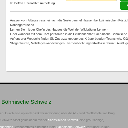
35 Betten + zusätzlich Aufbettung
Auszeit vom Alltagsstress, einfach die Seele baumeln lassen bei kulinarischen Köstli
Nebengeräusche.
Lernen Sie mit der Chefin des Hauses die Welt der Wildkräuter kennen.
Oder wandern mit dem Chef persönlich in die Felslandschaft Sächsische-Böhmische
Auf unserer Webseite finden Sie Zusatzangebote des Kräuterbauden-Teams wie: Kr
Stiegentouren, Mehrtageswanderungen, Tierbeobachtungen/Rothirschbrunft, Ausflüg
n Böhmische Schweiz
ien. Durch eine optimale Verkehrsanbindung über die A17 sind Großstädte wie Prag
 Schweiz bildet gemeinsam mit der
Sächsischen Schweiz
eine großflächige,
ngebirges
. Webcamfotos sind nur für die
Sächsische Schweiz
verfügbar. In sen