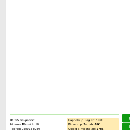
01855
Saupsdorf
Doppelzi. p. Tag ab:
105€
Hinteres Räumicht 18
Einzelzi. p. Tag ab:
68€
Telefon: 035974 5250
Objekt p. Woche ab:
278€