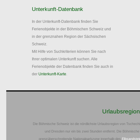
Unterkunft-Datenbank
In der Unterkunft-Datenbank finden Sie
Ferienobjekte in der Böhmischen Schweiz und
in der grenznahen Region der Sächsischen
Schweiz.
Mit Hilfe von Suchkriterien können Sie nach
Ihrer optimalen Unterkunft suchen. Alle
Ferienobjekte der Datenbank finden Sie auch in
der
Unterkunft-Karte
.
Urlaubsregio
Die Böhmische Schweiz ist die nördlichste Urlaubsregion von Tschech
und Dresden nur ein bis zwei Stunden entfernt. Die Böhmische
grenzüberschreitende Nationalparkzone innerhalb des
Elbsandstei