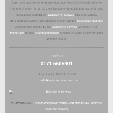
Durch eine optimale Verkehrsanbindung über die A17 sind Großstädte wie
Prag und Dresden nur ein bis zwei Stunden entfernt. Die Böhmische Schweiz
bildet gemeinsam mit der
Sächsischen Schweiz
eine großflächige,
grenzüberschreitende Nationalparkzone innerhalb des
Elbsandsteingebirges
.
Webcamfotos sind nur für die
Sächsische Schweiz
verfügbar. In sen
Infoportalen
für das
Elbsandsteingebirge
erhalten Sie weitere Tipps für einen
schönen Urlaub.
KONTAKT
0171 5505901
International: (+49) 171 5505901
mail(at)boehmische-schweiz.de
© Copyright 2025,
Elbsandsteingebirge Verlag
(Marketing für die Sächsisch
Böhmische Schweiz)