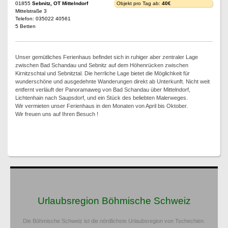
01855
Sebnitz, OT Mittelndorf
Objekt pro Tag ab:
40€
Mittelstraße 3
Telefon: 035022 40561
5 Betten
Unser gemütliches Ferienhaus befindet sich in ruhiger aber zentraler Lage
zwischen Bad Schandau und Sebnitz auf dem Höhenrücken zwischen
Kirnitzschtal und Sebnitztal. Die herrliche Lage bietet die Möglichkeit für
wunderschöne und ausgedehnte Wanderungen direkt ab Unterkunft. Nicht weit
entfernt verläuft der Panoramaweg von Bad Schandau über Mittelndorf,
Lichtenhain nach Saupsdorf, und ein Stück des beliebten Malerweges.
Wir vermieten unser Ferienhaus in den Monaten von April bis Oktober.
Wir freuen uns auf Ihren Besuch !
Urlaubsregion Böhmische Schweiz
Die Böhmische Schweiz ist die nördlichste Urlaubsregion von Tschechien.