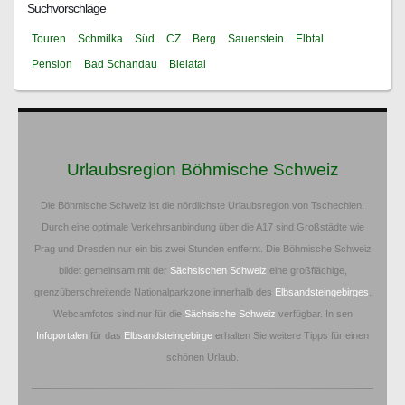
Suchvorschläge
Touren
Schmilka
Süd
CZ
Berg
Sauenstein
Elbtal
Pension
Bad Schandau
Bielatal
Urlaubsregion Böhmische Schweiz
Die Böhmische Schweiz ist die nördlichste Urlaubsregion von Tschechien.
Durch eine optimale Verkehrsanbindung über die A17 sind Großstädte wie
Prag und Dresden nur ein bis zwei Stunden entfernt. Die Böhmische Schweiz
bildet gemeinsam mit der
Sächsischen Schweiz
eine großflächige,
grenzüberschreitende Nationalparkzone innerhalb des
Elbsandsteingebirges
.
Webcamfotos sind nur für die
Sächsische Schweiz
verfügbar. In sen
Infoportalen
für das
Elbsandsteingebirge
erhalten Sie weitere Tipps für einen
schönen Urlaub.