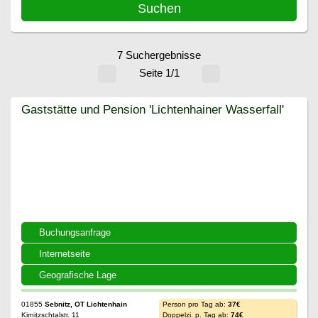
7 Suchergebnisse
Seite 1/1
Gaststätte und Pension 'Lichtenhainer Wasserfall'
Gaststätte und Pension 'Lichtenhainer Wasserfall'
Buchungsanfrage
Internetseite
Geografische Lage
01855
Sebnitz, OT Lichtenhain
Person pro Tag ab:
37€
Kirnitzschtalstr. 11
Doppelzi. p. Tag ab:
74€