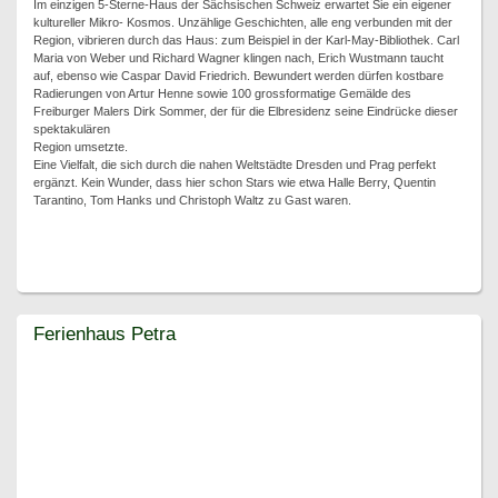
Im einzigen 5-Sterne-Haus der Sächsischen Schweiz erwartet Sie ein eigener
kultureller Mikro- Kosmos. Unzählige Geschichten, alle eng verbunden mit der
Region, vibrieren durch das Haus: zum Beispiel in der Karl-May-Bibliothek. Carl
Maria von Weber und Richard Wagner klingen nach, Erich Wustmann taucht
auf, ebenso wie Caspar David Friedrich. Bewundert werden dürfen kostbare
Radierungen von Artur Henne sowie 100 grossformatige Gemälde des
Freiburger Malers Dirk Sommer, der für die Elbresidenz seine Eindrücke dieser
spektakulären
Region umsetzte.
Eine Vielfalt, die sich durch die nahen Weltstädte Dresden und Prag perfekt
ergänzt. Kein Wunder, dass hier schon Stars wie etwa Halle Berry, Quentin
Tarantino, Tom Hanks und Christoph Waltz zu Gast waren.
Ferienhaus Petra
Ferienhaus Petra