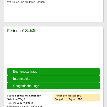
Wir freuen uns auf Ihren Besuch!
Ferienhof Schäfer
Ferienhof Schäfer
Buchungsanfrage
Internetseite
Geografische Lage
01855
Sebnitz, OT Saupsdorf
Person pro Tag ab:
25€
Sebnitzer Weg 2
Doppelzi. p. Tag ab:
27€
Telefon: 035974 50544
6 Betten + zusätzlich Aufbettung