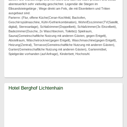
abenteuerlich sehr vielseitig geschichtet. Legendär die Stiegen im
Elbsandsteingebirge ; Wege direkt am Fels, die mit Eisenleitern und Tritten
ausgebaut sind.
Parterre: (Flur, offene Küche(Ceran-Kochfeld, Backofen,
Geschirrspülmaschine, Kühl-/Gefrierkombination), Wohn/Esszimmer(TV(Satellit,
digital), Stereoanlage), Schlafzimmer(Doppelbett), Schlafzimmer(3x Einzelbett),
Badezimmer(Dusche, 2x Waschbecken, Toilette)) Spielraum,
Sauna(Gemeinschaftliche Nutzung mit anderen Gästen, gegen Entgelt),
Abstellraum, Wäschetrockner(gegen Entgelt), Waschmaschine(gegen Entgelt),
Heizung(Zentral), Terrasse(Gemeinschaftliche Nutzung mit anderen Gästen),
Garten(Gemeinschaftliche Nutzung mit anderen Gästen), Gartenmöbel,
Spielgeräte vorhanden (auf Anfrage), Kinderbett, Hochstuhl.
Hotel Berghof Lichtenhain
Hotel Berghof Lichtenhain