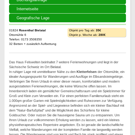
Internetseite
Geografische Lage
01824
Rosenthal Bielatal
Objekt pro Tag ab:
35€
Ottomühle 6
Objekt p. Woche ab:
280€
Telefon: 0173 3508350
32 Betten + zusätzlich Aufbettung
Das Haus Felswelten beinhaltet 7 weitere Ferienwohnungen und liegt in der
Sächsische Schweiz im Ort Bielatal.
In ruhiger Lage mit unmittelbarer Nähe zu den
Kletterfelsen
der Ottomühle, ein
idealer Ausgangspunkt für Wanderungen und Ausflüge im Elbsandsteingebirge.
Verbringen Sie Ihren Urlaub in einer dieser neuen, komfortablen und modern
ausgestatteten Ferienwohnungen, die keine Wünsche offen lassen. Im
Innenbereich laden ein gemütlicher Gemeinschaftsraum und ein Spielzimmer für
Groß und Klein zum Verweilen ein. Für einen perfekten Familienurlaub steht ein
1.000qm großer Garten mit Spielmöglichkeiten und Ruhezonen zur Verfügung.
Angrenzend an der Spiel- und Liegewiese befinden sich ein kleiner Bachlauf mit
dem "Natur-Barfußpfad" und die Möglichkeit des Schürfens für kleine
Goldsucher. Oder nutzen Sie die hauseigene Sauna um zu entspannen. Um
Ihren Urlaub zur vollkommenen Erholung werden zu lassen, wird ein kleines
physiotherapeutisches Repertoire angeboten. Es ist gerade die landschaftliche
Vielfalt, welche Wanderungen mit der kompletten Familie nie langweilig werden
lassen. Die Wanderwege sind von leicht und flach bis stark profiliert und etwas