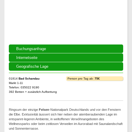
Hotel Elbresidenz
Buchungsanfrage
Internetseite
Geografische Lage
01814
Bad Schandau
Person pro Tag ab:
75€
Markt 1-11
Telefon: 035022 9190
392 Betten + zusätzlich Aufbettung
Ringsum der einzige
Felsen
-Nationalpark Deutschlands und vor den Fenstern
die Elbe. Exklusivität äussert sich hier neben der atemberaubenden Lage im
entspannt-legeren Ambiente, in weltoffenen Verwöhnangeboten des
Wellnessparks oder beim zeitlosen Verweilen im Aurorabad mit Saunalandschaft
und Sonnenterrasse.