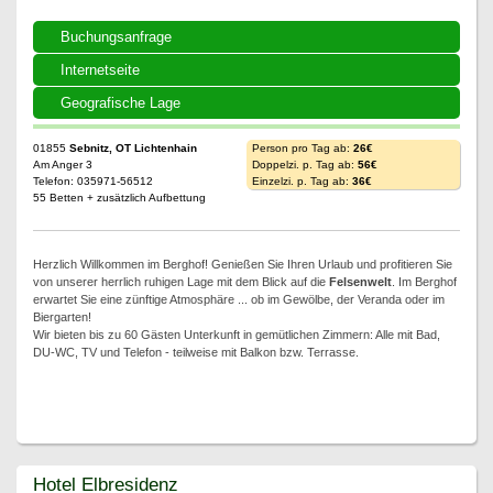
Buchungsanfrage
Internetseite
Geografische Lage
01855
Sebnitz, OT Lichtenhain
Person pro Tag ab:
26€
Am Anger 3
Doppelzi. p. Tag ab:
56€
Telefon: 035971-56512
Einzelzi. p. Tag ab:
36€
55 Betten + zusätzlich Aufbettung
Herzlich Willkommen im Berghof! Genießen Sie Ihren Urlaub und profitieren Sie
von unserer herrlich ruhigen Lage mit dem Blick auf die
Felsenwelt
. Im Berghof
erwartet Sie eine zünftige Atmosphäre ... ob im Gewölbe, der Veranda oder im
Biergarten!
Wir bieten bis zu 60 Gästen Unterkunft in gemütlichen Zimmern: Alle mit Bad,
DU-WC, TV und Telefon - teilweise mit Balkon bzw. Terrasse.
Hotel Elbresidenz