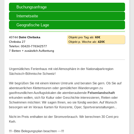
Buchungsanfrage
Internetseite
Geografische Lage
40744
Dolni Chribska
Objekt pro Tag ab:
60€
Chribska 27
Objekt p. Woche ab:
420€
Telefon: 00420-776342577
7 Betten + zusätzlich Aufbettung
Urgemütliches Ferienhaus mit viel Atmosphäre in der Nationalparkregion
Sächsisch-Böhmische Schweiz!
Wir begrüßen Sie mit einem kleinen Umtrunk und beraten Sie gern. Ob Sie auf
abenteuerlichen Klettertouren oder gemütlichen Wanderungen zu
gastfreundlichen Ausflugslokalen die atemberaubende
Felsenlandschaft
erkunden wollen, sich für Kultur oder Geschichte interessieren, Reiten oder
Schwimmen möchten: Wir sagen Ihnen, wo sie fündig werden. Auf Wunsch
besorgen wir im Voraus Karten für Konzerte, Oper, Sportveranstaltungen...
Nicht im Preis enthalten ist der Stromverbrauch. Wir berechnen 30 Cent pro
Kwh.
!!!--Bitte Belegungsplan beachten ---!!!