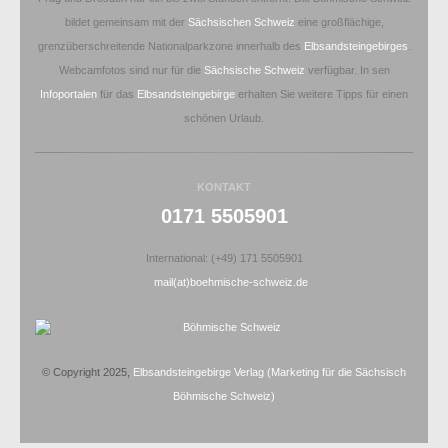
bildet gemeinsam mit der
Sächsischen Schweiz
eine großflächige,
grenzüberschreitende Nationalparkzone innerhalb des
Elbsandsteingebirges
.
Webcamfotos sind nur für die
Sächsische Schweiz
verfügbar. In sen
Infoportalen
für das
Elbsandsteingebirge
erhalten Sie weitere Tipps für einen
schönen Urlaub.
KONTAKT
0171 5505901
International: (+49) 171 5505901
mail(at)boehmische-schweiz.de
© Copyright 2025,
Elbsandsteingebirge Verlag
(Marketing für die Sächsisch
Böhmische Schweiz)