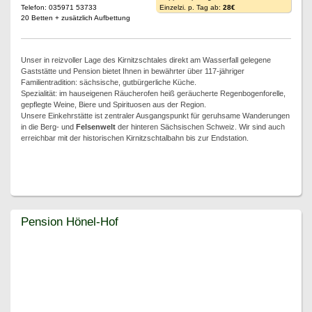
Telefon: 035971 53733
Einzelzi. p. Tag ab:
28€
20 Betten + zusätzlich Aufbettung
Unser in reizvoller Lage des Kirnitzschtales direkt am Wasserfall gelegene
Gaststätte und Pension bietet Ihnen in bewährter über 117-jähriger
Familientradition: sächsische, gutbürgerliche Küche.
Spezialität: im hauseigenen Räucherofen heiß geräucherte Regenbogenforelle,
gepflegte Weine, Biere und Spirituosen aus der Region.
Unsere Einkehrstätte ist zentraler Ausgangspunkt für geruhsame Wanderungen
in die Berg- und
Felsenwelt
der hinteren Sächsischen Schweiz. Wir sind auch
erreichbar mit der historischen Kirnitzschtalbahn bis zur Endstation.
Pension Hönel-Hof
Pension Hönel-Hof