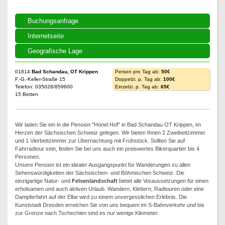
Buchungsanfrage
Internetseite
Geografische Lage
01814
Bad Schandau, OT Krippen
Person pro Tag ab:
50€
F.-G.-Keller-Straße 15
Doppelzi. p. Tag ab:
100€
Telefon: 035028/859600
Einzelzi. p. Tag ab:
65€
15 Betten
Wir laden Sie ein in die Pension "Hönel Hof" in Bad Schandau OT Krippen, im
Herzen der Sächsischen Schweiz gelegen. Wir bieten Ihnen 2 Zweibettzimmer
und 1 Vierbettzimmer zur Übernachtung mit Frühstück. Sollten Sie auf
Fahrradtour sein, finden Sie bei uns auch ein preiswertes Bikerquartier bis 4
Personen.
Unsere Pension ist ein idealer Ausgangspunkt für Wanderungen zu allen
Sehenswürdigkeiten der Sächsischen- und Böhmischen Schweiz. Die
einzigartige Natur- und
Felsenlandschaft
bietet alle Voraussetzungen für einen
erholsamen und auch aktiven Urlaub. Wandern, Klettern, Radtouren oder eine
Dampferfahrt auf der Elbe wird zu einem unvergesslichen Erlebnis. Die
Kunststadt Dresden erreichen Sie von uns bequem im S-Bahnverkehr und bis
zur Grenze nach Tschechien sind es nur wenige Kilometer.