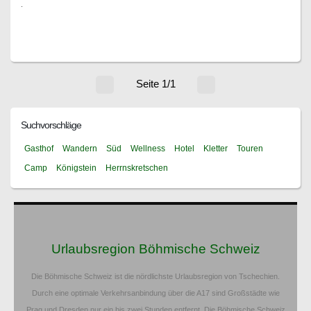
.
Seite 1/1
Suchvorschläge
Gasthof
Wandern
Süd
Wellness
Hotel
Kletter
Touren
Camp
Königstein
Herrnskretschen
Urlaubsregion Böhmische Schweiz
Die Böhmische Schweiz ist die nördlichste Urlaubsregion von Tschechien.
Durch eine optimale Verkehrsanbindung über die A17 sind Großstädte wie
Prag und Dresden nur ein bis zwei Stunden entfernt. Die Böhmische Schweiz