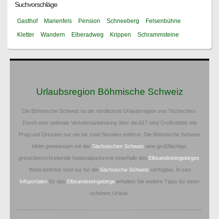
Suchvorschläge
Gasthof
Marienfels
Pension
Schneeberg
Felsenbühne
Kletter
Wandern
Elberadweg
Krippen
Schrammsteine
Urlaubsregion Böhmische Schweiz
Die Böhmische Schweiz ist die nördlichste Urlaubsregion von Tschechien.
Durch eine optimale Verkehrsanbindung über die A17 sind Großstädte wie
Prag und Dresden nur ein bis zwei Stunden entfernt. Die Böhmische Schweiz
bildet gemeinsam mit der
Sächsischen Schweiz
eine großflächige,
grenzüberschreitende Nationalparkzone innerhalb des
Elbsandsteingebirges
.
Webcamfotos sind nur für die
Sächsische Schweiz
verfügbar. In sen
Infoportalen
für das
Elbsandsteingebirge
erhalten Sie weitere Tipps für einen
schönen Urlaub.