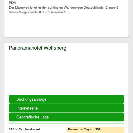
PKW.
Der Malerweg ist einer der schönsten Wanderwege Deutschlands. Etappe 6
dieses Weges verläuft durch unseren Ort.
Panoramahotel Wolfsberg
Panoramahotel Wolfsberg
Buchungsanfrage
Internetseite
Geografische Lage
01814
Reinhardtsdorf
Person pro Tag ab:
39€