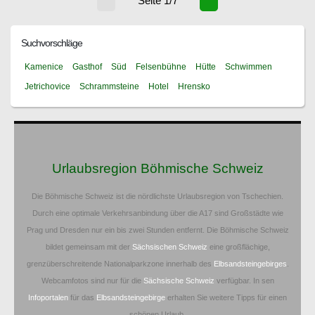
Seite 1/7
Suchvorschläge
Kamenice
Gasthof
Süd
Felsenbühne
Hütte
Schwimmen
Jetrichovice
Schrammsteine
Hotel
Hrensko
Urlaubsregion Böhmische Schweiz
Die Böhmische Schweiz ist die nördlichste Urlaubsregion von Tschechien.
Durch eine optimale Verkehrsanbindung über die A17 sind Großstädte wie
Prag und Dresden nur ein bis zwei Stunden entfernt. Die Böhmische Schweiz
bildet gemeinsam mit der
Sächsischen Schweiz
eine großflächige,
grenzüberschreitende Nationalparkzone innerhalb des
Elbsandsteingebirges
.
Webcamfotos sind nur für die
Sächsische Schweiz
verfügbar. In sen
Infoportalen
für das
Elbsandsteingebirge
erhalten Sie weitere Tipps für einen
schönen Urlaub.