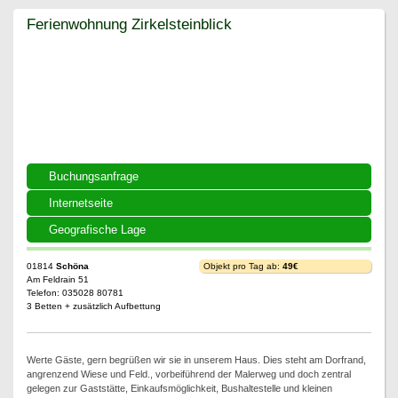
Ferienwohnung Zirkelsteinblick
Ferienwohnung Zirkelsteinblick
Buchungsanfrage
Internetseite
Geografische Lage
01814
Schöna
Objekt pro Tag ab:
49€
Am Feldrain 51
Telefon: 035028 80781
3 Betten + zusätzlich Aufbettung
Werte Gäste, gern begrüßen wir sie in unserem Haus. Dies steht am Dorfrand,
angrenzend Wiese und Feld., vorbeiführend der Malerweg und doch zentral
gelegen zur Gaststätte, Einkaufsmöglichkeit, Bushaltestelle und kleinen