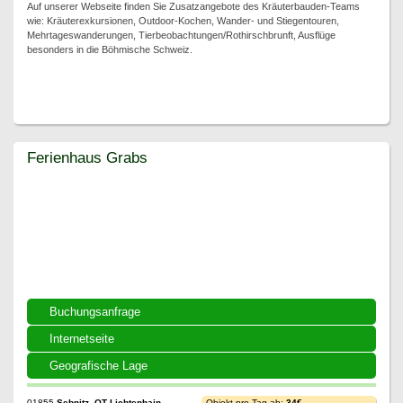
Auf unserer Webseite finden Sie Zusatzangebote des Kräuterbauden-Teams
wie: Kräuterexkursionen, Outdoor-Kochen, Wander- und Stiegentouren,
Mehrtageswanderungen, Tierbeobachtungen/Rothirschbrunft, Ausflüge
besonders in die Böhmische Schweiz.
Ferienhaus Grabs
Ferienhaus Grabs
Buchungsanfrage
Internetseite
Geografische Lage
01855
Sebnitz, OT Lichtenhain
Objekt pro Tag ab:
34€