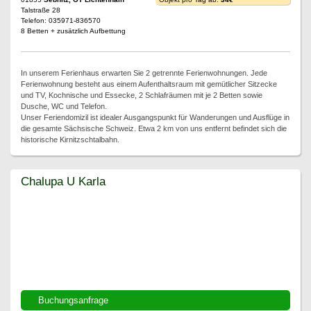
Talstraße 28
Telefon: 035971-836570
8 Betten + zusätzlich Aufbettung
In unserem Ferienhaus erwarten Sie 2 getrennte Ferienwohnungen. Jede
Ferienwohnung besteht aus einem Aufenthaltsraum mit gemütlicher Sitzecke
und TV, Kochnische und Essecke, 2 Schlafräumen mit je 2 Betten sowie
Dusche, WC und Telefon.
Unser Feriendomizil ist idealer Ausgangspunkt für Wanderungen und Ausflüge in
die gesamte Sächsische Schweiz. Etwa 2 km von uns entfernt befindet sich die
historische Kirnitzschtalbahn.
Chalupa U Karla
Chalupa U Karla
Buchungsanfrage