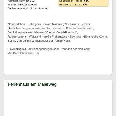
Reinhardtsdorf Nr. 102
Doppelzi. p. Tag ab:
65€
Telefon: 035028 859900
Einzelzi. p. Tag ab:
39€
59 Betten + zusätzlich Aufbettung
Natur erleben - Ruhe genießen am Malerweg Sächsische Schweiz
Herrliches Bergpanorama der Sächsischen u. Böhmischen Schweiz;
Der Höhepunkt am Malerweg "Caspar-David-Friedrich";
Ruhige Lage am Waldrand - große Freiterrasse - Sächsisch-Böhmische Küche;
Seit 60 Jahren im Familienbesitz der Familie Helth.
Ein Ausflug mit Familienangehörigen oder Freunden der sich lohnt!
Von Bad Schandau 5 Km.
Ferienhaus am Malerweg
Ferienhaus am Malerweg