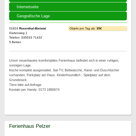
Internetseite
Geografische Lage
01824
Rosenthal-Bielatal
Objekt pro Tag ab:
35€
Gartenweg 1
Telefon: 035033 71432
5 Betten
Unser neuerbautes komfortables Ferienhaus befindet sich in einer ruhigen,
sonnigen Lage.
Küche komplett ausgestattet. Sat-TV, Bettwäsche, Hand- und Duschtücher
vorhanden. Parkplatz am Haus. Kinderfreundlich - Spielplatz auf dem
Grundstück.
Tiere bitte auf Anfrage.
Kontakt per Handy: 0173 1880674
Ferienhaus Pelzer
Ferienhaus Pelzer