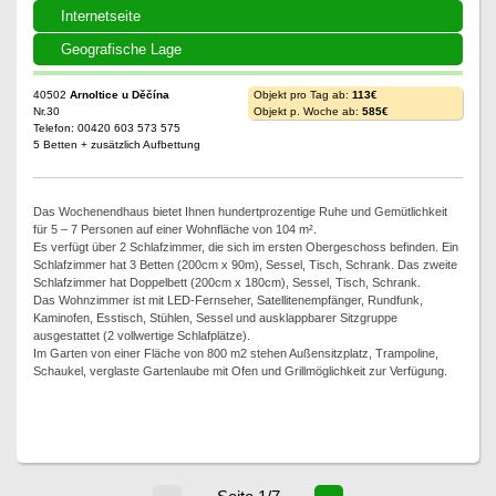
Internetseite
Geografische Lage
40502
Arnoltice u Děčína
Objekt pro Tag ab:
113€
Nr.30
Objekt p. Woche ab:
585€
Telefon: 00420 603 573 575
5 Betten + zusätzlich Aufbettung
Das Wochenendhaus bietet Ihnen hundertprozentige Ruhe und Gemütlichkeit
für 5 – 7 Personen auf einer Wohnfläche von 104 m².
Es verfügt über 2 Schlafzimmer, die sich im ersten Obergeschoss befinden. Ein
Schlafzimmer hat 3 Betten (200cm x 90m), Sessel, Tisch, Schrank. Das zweite
Schlafzimmer hat Doppelbett (200cm x 180cm), Sessel, Tisch, Schrank.
Das Wohnzimmer ist mit LED-Fernseher, Satellitenempfänger, Rundfunk,
Kaminofen, Esstisch, Stühlen, Sessel und ausklappbarer Sitzgruppe
ausgestattet (2 vollwertige Schlafplätze).
Im Garten von einer Fläche von 800 m2 stehen Außensitzplatz, Trampoline,
Schaukel, verglaste Gartenlaube mit Ofen und Grillmöglichkeit zur Verfügung.