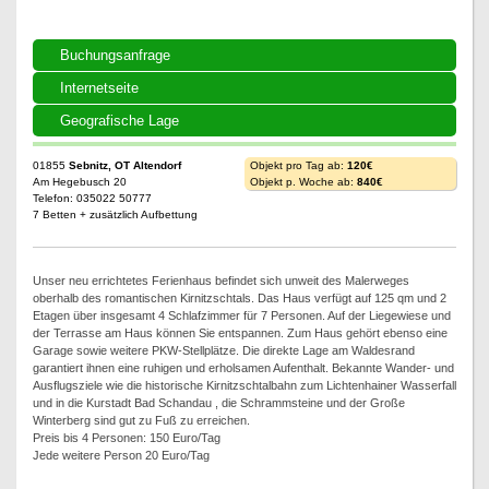
Buchungsanfrage
Internetseite
Geografische Lage
01855
Sebnitz, OT Altendorf
Objekt pro Tag ab:
120€
Am Hegebusch 20
Objekt p. Woche ab:
840€
Telefon: 035022 50777
7 Betten + zusätzlich Aufbettung
Unser neu errichtetes Ferienhaus befindet sich unweit des Malerweges
oberhalb des romantischen Kirnitzschtals. Das Haus verfügt auf 125 qm und 2
Etagen über insgesamt 4 Schlafzimmer für 7 Personen. Auf der Liegewiese und
der Terrasse am Haus können Sie entspannen. Zum Haus gehört ebenso eine
Garage sowie weitere PKW-Stellplätze. Die direkte Lage am Waldesrand
garantiert ihnen eine ruhigen und erholsamen Aufenthalt. Bekannte Wander- und
Ausflugsziele wie die historische Kirnitzschtalbahn zum Lichtenhainer Wasserfall
und in die Kurstadt Bad Schandau , die Schrammsteine und der Große
Winterberg sind gut zu Fuß zu erreichen.
Preis bis 4 Personen: 150 Euro/Tag
Jede weitere Person 20 Euro/Tag