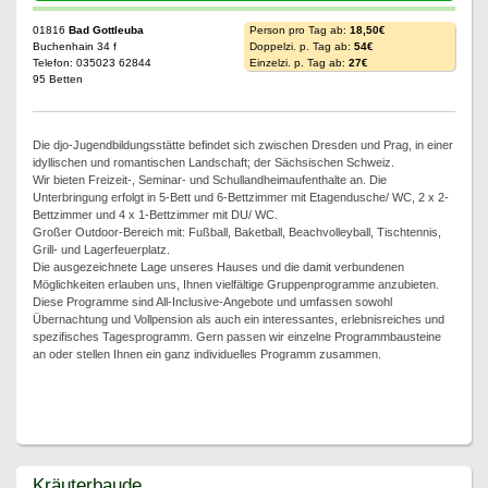
01816
Bad Gottleuba
Person pro Tag ab:
18,50€
Buchenhain 34 f
Doppelzi. p. Tag ab:
54€
Telefon: 035023 62844
Einzelzi. p. Tag ab:
27€
95 Betten
Die djo-Jugendbildungsstätte befindet sich zwischen Dresden und Prag, in einer
idyllischen und romantischen Landschaft; der Sächsischen Schweiz.
Wir bieten Freizeit-, Seminar- und Schullandheimaufenthalte an. Die
Unterbringung erfolgt in 5-Bett und 6-Bettzimmer mit Etagendusche/ WC, 2 x 2-
Bettzimmer und 4 x 1-Bettzimmer mit DU/ WC.
Großer Outdoor-Bereich mit: Fußball, Baketball, Beachvolleyball, Tischtennis,
Grill- und Lagerfeuerplatz.
Die ausgezeichnete Lage unseres Hauses und die damit verbundenen
Möglichkeiten erlauben uns, Ihnen vielfältige Gruppenprogramme anzubieten.
Diese Programme sind All-Inclusive-Angebote und umfassen sowohl
Übernachtung und Vollpension als auch ein interessantes, erlebnisreiches und
spezifisches Tagesprogramm. Gern passen wir einzelne Programmbausteine
an oder stellen Ihnen ein ganz individuelles Programm zusammen.
Kräuterbaude