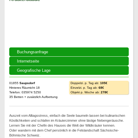
Kräuterbaude
Buchungsanfrage
Internetseite
Geografische Lage
01855
Saupsdorf
Doppelzi. p. Tag ab:
105€
Hinteres Räumicht 18
Einzelzi. p. Tag ab:
68€
Telefon: 035974 5250
Objekt p. Woche ab:
278€
35 Betten + zusätzlich Aufbettung
Auszeit vom Alltagsstress, einfach die Seele baumeln lassen bei kulinarischen
Köstlichkeiten und schlafen im Kräuterzimmer ohne lästige Nebengeräusche.
Lernen Sie mit der Chefin des Hauses die Welt der Wildkräuter kennen.
Oder wandern mit dem Chef persönlich in die Felslandschaft Sächsische-
Böhmische Schweiz.