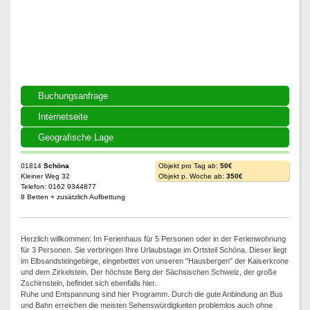
Buchungsanfrage
Internetseite
Geografische Lage
01814
Schöna
Objekt pro Tag ab:
50€
Kleiner Weg 32
Objekt p. Woche ab:
350€
Telefon: 0162 9344877
8 Betten + zusätzlich Aufbettung
Herzlich willkommen: Im Ferienhaus für 5 Personen oder in der Ferienwohnung
für 3 Personen. Sie verbringen Ihre Urlaubstage im Ortsteil Schöna. Dieser liegt
im Elbsandsteingebirge, eingebettet von unseren "Hausbergen" der Kaiserkrone
und dem Zirkelstein. Der höchste Berg der Sächsischen Schweiz, der große
Zschirnstein, befindet sich ebenfalls hier.
Ruhe und Entspannung sind hier Programm. Durch die gute Anbindung an Bus
und Bahn erreichen die meisten Sehenswürdigkeiten problemlos auch ohne