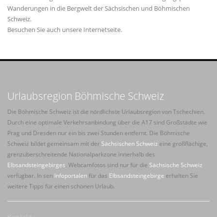
Wanderungen in die Bergwelt der Sächsischen und Böhmischen
Schweiz.
Besuchen Sie auch unsere Internetseite.
Urlaubsregion Böhmische Schweiz
Die Böhmische Schweiz ist die nördlichste Urlaubsregion von Tschechien.
Durch eine optimale Verkehrsanbindung über die A17 sind Großstädte wie
Prag und Dresden nur ein bis zwei Stunden entfernt. Die Böhmische
Schweiz bildet gemeinsam mit der
Sächsischen Schweiz
eine großflächige,
grenzüberschreitende Nationalparkzone innerhalb des
Elbsandsteingebirges
. Webcamfotos sind nur für die
Sächsische Schweiz
verfügbar. In sen
Infoportalen
für das
Elbsandsteingebirge
erhalten Sie
weitere Tipps für einen schönen Urlaub.