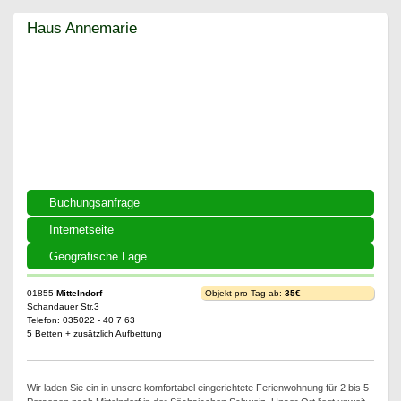
Haus Annemarie
Haus Annemarie
Buchungsanfrage
Internetseite
Geografische Lage
01855
Mittelndorf
Objekt pro Tag ab:
35€
Schandauer Str.3
Telefon: 035022 - 40 7 63
5 Betten + zusätzlich Aufbettung
Wir laden Sie ein in unsere komfortabel eingerichtete Ferienwohnung für 2 bis 5