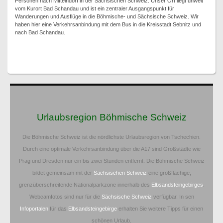
Personen nach Mittelndorf in der Sächsischen Schweiz. Unser Ort liegt unweit
vom Kurort Bad Schandau und ist ein zentraler Ausgangspunkt für
Wanderungen und Ausflüge in die Böhmische- und Sächsische Schweiz. Wir
haben hier eine Verkehrsanbindung mit dem Bus in die Kreisstadt Sebnitz und
nach Bad Schandau.
Urlaubsregion Böhmische Schweiz
Die Böhmische Schweiz ist die nördlichste Urlaubsregion von Tschechien.
Durch eine optimale Verkehrsanbindung über die A17 sind Großstädte wie
Prag und Dresden nur ein bis zwei Stunden entfernt. Die Böhmische Schweiz
bildet gemeinsam mit der
Sächsischen Schweiz
eine großflächige,
grenzüberschreitende Nationalparkzone innerhalb des
Elbsandsteingebirges
.
Webcamfotos sind nur für die
Sächsische Schweiz
verfügbar. In sen
Infoportalen
für das
Elbsandsteingebirge
erhalten Sie weitere Tipps für einen
schönen Urlaub.