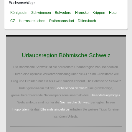
Suchvorschläge
Königstein
Schwimmen
Belvedere
Hrensko
Krippen
Hotel
CZ
Herrnskretschen
Rathmannsdorf
Dittersbach
Urlaubsregion Böhmische Schweiz
Die Böhmische Schweiz ist die nördlichste Urlaubsregion von Tschechien.
Durch eine optimale Verkehrsanbindung über die A17 sind Großstädte wie
Prag und Dresden nur ein bis zwei Stunden entfernt. Die Böhmische Schweiz
bildet gemeinsam mit der
Sächsischen Schweiz
eine großflächige,
grenzüberschreitende Nationalparkzone innerhalb des
Elbsandsteingebirges
.
Webcamfotos sind nur für die
Sächsische Schweiz
verfügbar. In sen
Infoportalen
für das
Elbsandsteingebirge
erhalten Sie weitere Tipps für einen
schönen Urlaub.